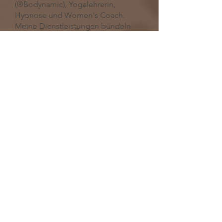
(®Bodynamic), Yogalehrerin,
Hypnose und Women's Coach.
Meine Dienstleistungen bündeln
alle Erfahrungen und Erkenntnisse,
die ich mein Leben hindurch
gesammelt habe. Ich vermittle nur,
was ich selber für mich Tag täglich
anwende, um in meinem Leben und
meinen Beziehungen genährt,
zentriert und Ressourcen-gestärkt zu
bleiben.
Weiterlesen
REFERENZEN