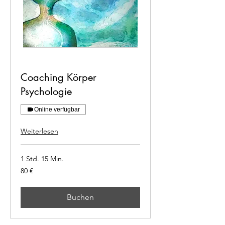
Coaching Körper
Psychologie
Online verfügbar
Weiterlesen
1 Std. 15 Min.
80
80 €
Euro
Buchen