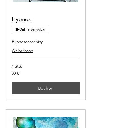
Hypnose
Online verfügbar
Hypnosecoaching
Weiterlesen
1 Std.
80
80 €
Euro
Buchen