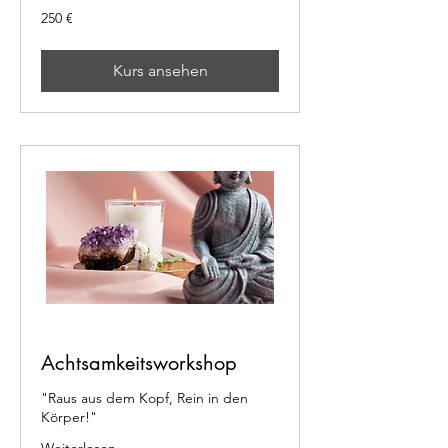
250
250 €
Euro
Kurs ansehen
Achtsamkeitsworkshop
"Raus aus dem Kopf, Rein in den
Körper!"
Weiterlesen