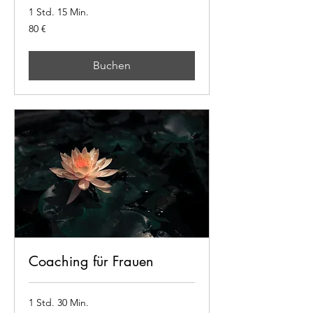
1 Std. 15 Min.
80
80 €
Euro
Buchen
Coaching für Frauen
1 Std. 30 Min.