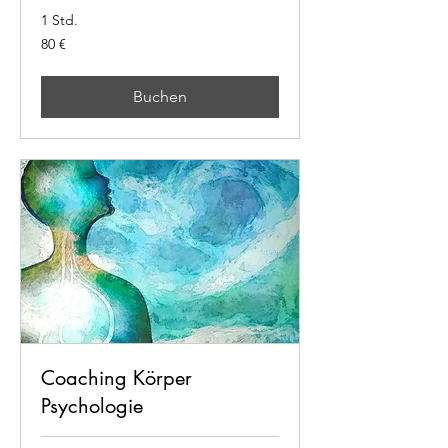
1 Std.
80
80 €
Euro
Buchen
Coaching Körper
Psychologie