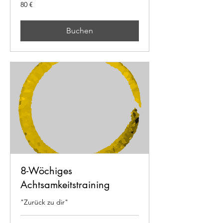
80
80 €
€
Buchen
8-Wöchiges
Achtsamkeitstraining
"Zurück zu dir"