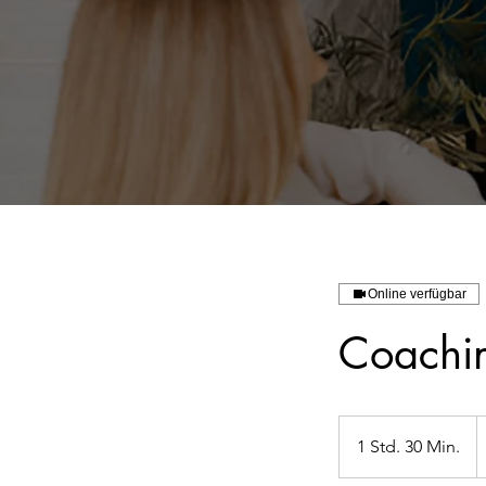
Online verfügbar
Coachin
8
€
1 Std. 30 Min.
1
S