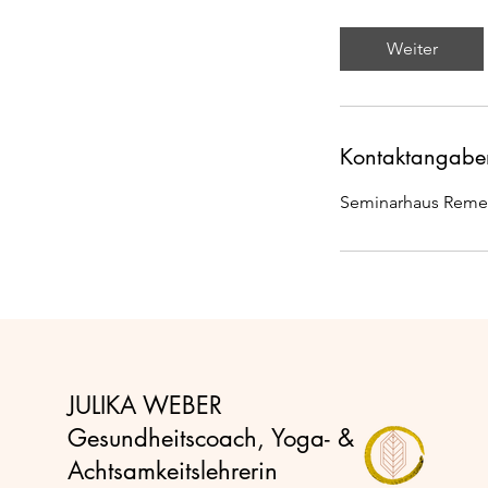
t
d
Weiter
3
0
M
i
Kontaktangabe
n
.
Seminarhaus Remet
JULIKA WEBER
Gesundheitscoach, Yoga- &
Achtsamkeitslehrerin