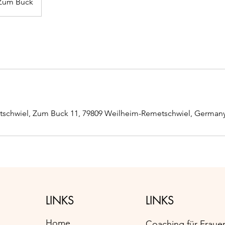
Zum Buck
schwiel, Zum Buck 11, 79809 Weilheim-Remetschwiel, German
LINKS
LINKS
Home
Coaching für Fraue