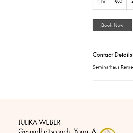
1 hr
1
€80
h
Book Now
Contact Details
Seminarhaus Remet
JULIKA WEBER
Gesundheitscoach, Yoga- &